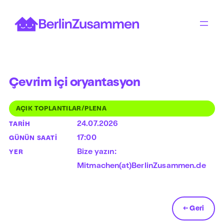
İçeriğe
geç
Çevrim içi oryantasyon
AÇIK TOPLANTILAR/PLENA
24.07.2026
TARIH
17:00
GÜNÜN SAATI
Bize yazın:
YER
Mitmachen(at)BerlinZusammen.de
← Geri