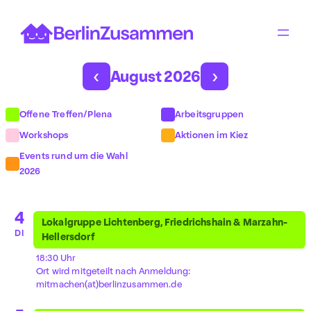
Zum
Inhalt
springen
‹
›
August 2026
Offene Treffen/Plena
Arbeitsgruppen
Workshops
Aktionen im Kiez
Events rund um die Wahl
2026
4
Lokalgruppe Lichtenberg, Friedrichshain & Marzahn-
DI
Hellersdorf
18:30 Uhr
Ort wird mitgeteilt nach Anmeldung:
mitmachen(at)berlinzusammen.de