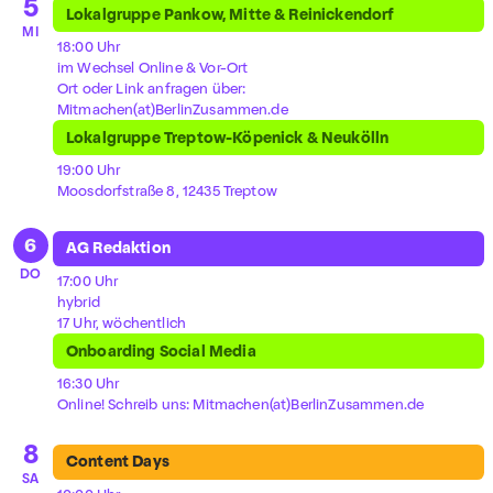
5
Lokalgruppe Pankow, Mitte & Reinickendorf
MI
18:00 Uhr
im Wechsel Online & Vor-Ort
Ort oder Link anfragen über:
Mitmachen(at)BerlinZusammen.de
Lokalgruppe Treptow-Köpenick & Neukölln
19:00 Uhr
Moosdorfstraße 8, 12435 Treptow
6
AG Redaktion
DO
17:00 Uhr
hybrid
17 Uhr, wöchentlich
Onboarding Social Media
16:30 Uhr
Online! Schreib uns: Mitmachen(at)BerlinZusammen.de
8
Content Days
SA