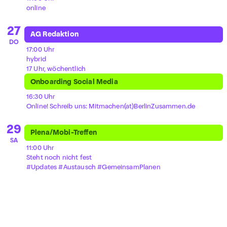
online
27
AG Redaktion
DO
17:00 Uhr
hybrid
17 Uhr, wöchentlich
Onboarding Social Media
16:30 Uhr
Online! Schreib uns: Mitmachen(at)BerlinZusammen.de
29
Plena/Mobi-Treffen
SA
11:00 Uhr
Steht noch nicht fest
#Updates #Austausch #GemeinsamPlanen