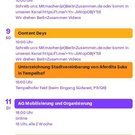
10:00 Uhr
Schreib uns: Mitmachen(at)BerlinZusammen.de oder komm in
unseren Kanal https://t.me/+Yn-JiAtcpOBjYTdi
Wir drehen BerlinZusammen Videos
9
Content Days
SO
10:00 Uhr
Schreib uns: Mitmachen(at)BerlinZusammen.de oder komm in
unseren Kanal https://t.me/+Yn-JiAtcpOBjYTdi
Wir drehen BerlinZusammen Videos
Unterzeichnung Stadtvereinbarung von Aferdita Suka
in Tempelhof
15:00 Uhr
Tempelhofer Feld (beim Eingang Südwest, P9/Q9)
11
AG Mobilisierung und Organisierung
DI
18:00 Uhr
online
18 Uhr, alle 2 Woche