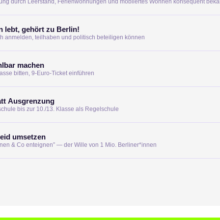
ung durch Leerstand, Ferienwohnungen und möbliertes Wohnen konsequent bek
n lebt, gehört zu Berlin!
h anmelden, teilhaben und politisch beteiligen können
lbar machen
sse bitten, 9-Euro-Ticket einführen
att Ausgrenzung
hule bis zur 10./13. Klasse als Regelschule
heid umsetzen
en & Co enteignen” — der Wille von 1 Mio. Berliner*innen