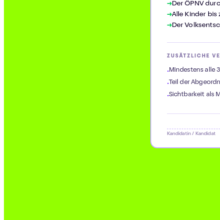
Der ÖPNV durch
Alle Kinder bi
Der Volksents
ZUSÄTZLICHE V
Mindestens alle 
Teil der Abgeord
Sichtbarkeit als
Kandidatin / Kandidat