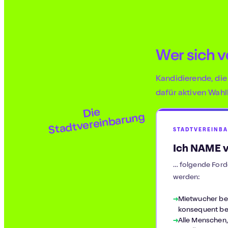
Wer sich 
Kandidierende, die
dafür aktiven Wah
Die
Stadtvereinbarung
STADTVEREINBA
Ich NAME v
… folgende Ford
werden:
Mietwucher be
konsequent be
Alle Menschen,