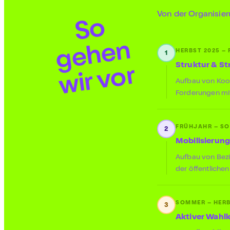
Von der Organisier
S
o
g
e
h
e
wi
r
v
o
n
HERBST 2025 –
1
r
Struktur & St
Aufbau von Koor
Forderungen mi
FRÜHJAHR – S
2
Mobilisierun
Aufbau von Bez
der öffentlich
SOMMER – HERB
3
Aktiver Wahl