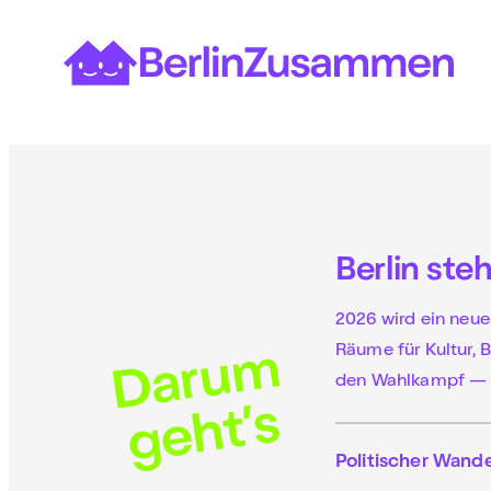
Zum
Inhalt
springen
Berlin ste
2026 wird ein neu
D
a
r
u
m
g
e
h
t’
Räume für Kultur, 
den Wahlkampf — m
s
Politischer Wandel