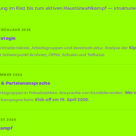
ung im Kiez bis zum aktiven Haustürwahlkampf — strukturier
 FRÜHJAHR 2026
rategie
dinationskreis, Arbeitsgruppen und Vereinsstruktur. Analyse der
Kip
t Schwerpunkt Wohnen, ÖPNV, Schulen und Teilhabe.
OMMER 2026
g & Parteienansprache
irksgruppen in Fokusbezirken. Ansprache von Kandidierenden:
Wer v
en Kampagne beim
Kick-off am 19. April 2026.
ST 2026
kampf