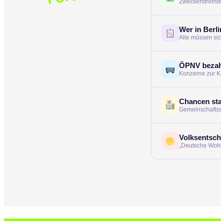
Zweckentfremd
Wer in Berli
Alle müssen sic
ÖPNV bezah
Konzerne zur Ka
Chancen st
Gemeinschaftssc
Volksentsc
„Deutsche Wohn