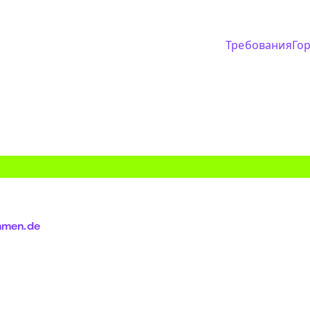
Требования
Го
ammen.de