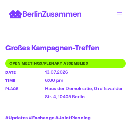
Skip
to
content
Großes Kampagnen-Treffen
OPEN MEETINGS/PLENARY ASSEMBLIES
13.07.2026
DATE
6:00 pm
TIME
Haus der Demokratie, Greifswalder
PLACE
Str. 4, 10405 Berlin
#Updates #Exchange #JointPlanning